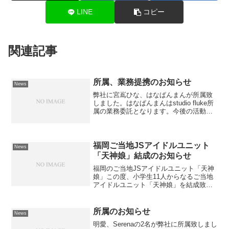
LINE
コピー
関連記事
所属、業務提携のお知らせ
News
弊社に宮嶌ひな、はなぱんまんが所属致
しました。はなぱんまんはstudio fluke所
属の業務委託となります。今後の活動を
応援よろしくお願い致します。宮嶌ひな
はなぱんまん（studio fluke所属）画像を
タップすると、プロフィールをご確...
福岡ご当地JSアイドルユニット
News
「天神娘」結成のお知らせ
福岡のご当地JSアイドルユニット「天神
娘」この度、小学生11人からなるご当地
アイドルユニット「天神娘」を結成致し
ます。正式デビューに先立って5月3日、
博多どんたく港まつりにプレデビュー出
演を行います。詳細は天神娘公式
所属のお知らせ
News
X（@tenjin_pr...
明愛、Serenaの2名が弊社に所属致しまし