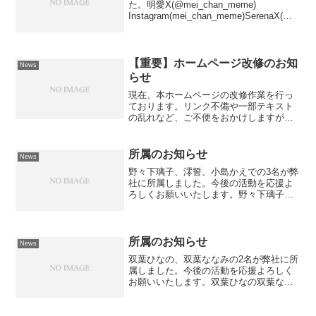
た。明愛X(@mei_chan_meme)
Instagram(mei_chan_meme)SerenaX(@S
erena20121025) Instagral(serena_spiral)
今後の...
【重要】ホームページ改修のお知
News
らせ
現在、本ホームページの改修作業を行っ
ております。リンク不備や一部テキスト
の乱れなど、ご不便をおかけしますがご
理解の程よろしくお願い致します。
所属のお知らせ
News
野々下璃子、澪誓、小島かえでの3名が弊
社に所属しました。今後の活動を応援よ
ろしくお願いいたします。野々下璃子澪
誓小島かえで※各タレント画像をクリッ
クすると、プロフィールがご覧いただけ
ます。
所属のお知らせ
News
双葉ひなの、双葉ななみの2名が弊社に所
属しました。今後の活動を応援よろしく
お願いいたします。双葉ひなの双葉なな
み※各タレント画像をクリックすると、
プロフィールがご覧いただけます。